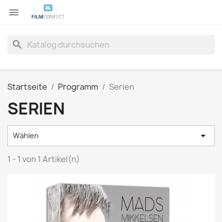

search
Startseite
Programm
Serien
SERIEN

Wählen
1 - 1 von 1 Artikel(n)