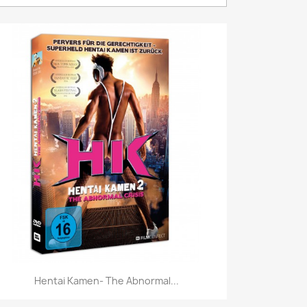
Vorschau

Hentai Kamen- The Abnormal...