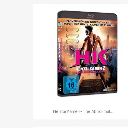
Vorschau

Hentai Kamen- The Abnormal...