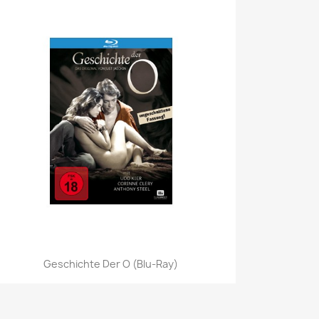
Vorschau

Geschichte Der O (Blu-Ray)