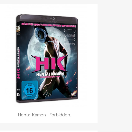
Vorschau

Hentai Kamen - Forbidden...