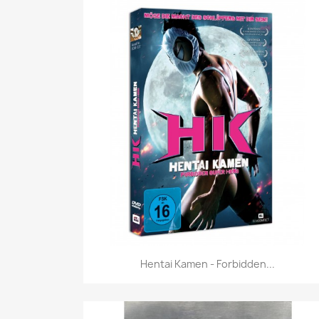
Vorschau

Hentai Kamen - Forbidden...