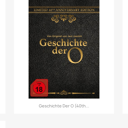
Vorschau

Geschichte Der O (40th...