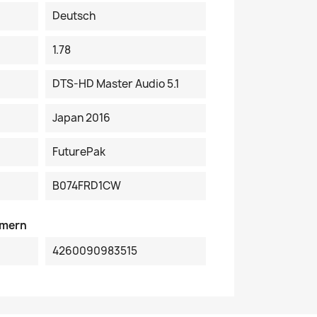
Deutsch
1.78
DTS-HD Master Audio 5.1
Japan 2016
FuturePak
B074FRD1CW
mmern
4260090983515