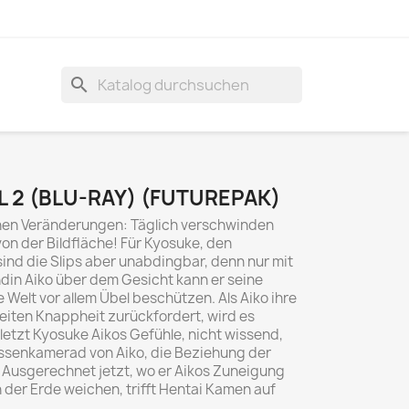
search
L 2 (BLU-RAY) (FUTUREPAK)
chen Veränderungen: Täglich verschwinden
 der Bildfläche! Für Kyosuke, den
ind die Slips aber unabdingbar, denn nur mit
din Aiko über dem Gesicht kann er seine
 Welt vor allem Übel beschützen. Als Aiko ihre
iten Knappheit zurückfordert, wird es
letzt Kyosuke Aikos Gefühle, nicht wissend,
assenkamerad von Aiko, die Beziehung der
Ausgerechnet jetzt, wo er Aikos Zuneigung
n der Erde weichen, trifft Hentai Kamen auf