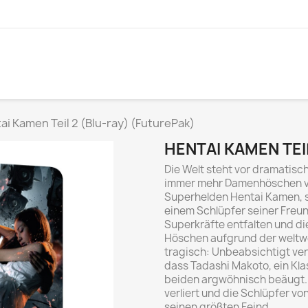
ai Kamen Teil 2 (Blu-ray) (FuturePak)
HENTAI KAMEN TEI
Die Welt steht vor dramatis
immer mehr Damenhöschen von
Superhelden Hentai Kamen, s
einem Schlüpfer seiner Freun
Superkräfte entfalten und die
Höschen aufgrund der weltwe
tragisch: Unbeabsichtigt ver
dass Tadashi Makoto, ein Kl
beiden argwöhnisch beäugt. 
verliert und die Schlüpfer vo
seinen größten Feind...