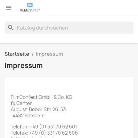

search
Startseite
Impressum
Impressum
FilmConfect GmbH & Co. KG
fx.Center
August-Bebel-Str. 26-53
14482 Potsdam
Telefon: +49 (0) 331 70 62 601
Telefax: +49 (0) 331 70 62 606