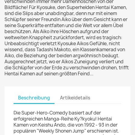
verschwinden immer mehr Damenhöschen von der
Bildfläche! Für Kyosuke, den Superhelden Hentai Kamen,
sind die Slips aber unabdingbar, denn nur mit einem
Schlüpfer seiner Freundin Aiko über dem Gesicht kann er
seine Superkräfte entfalten und die Welt vor allem Übel
beschützen. Als Aiko ihre Höschen aufgrund der
weltweiten Knappheit zurückfordert, wird es tragisch:
Unbeabsichtigt verletzt Kyosuke Aikos Gefühle, nicht
wissend, dass Tadashi Makoto, ein Klassenkamerad von
Aiko, die Beziehung der beiden argwöhnisch beäugt.
Ausgerechnet jetzt, wo er Aikos Zuneigung verliert und
die Schlüpfer von der Erde zu verschwinden drohen, trifft
Hentai Kamen auf seinen größten Feind...
Beschreibung
Artikeldetails
Die Super-Hero-Comedy basiert auf der
erfolgreichen Manga-Reihe Ky?kyoku! Hentai
Kamen von Keishu Ando, die von 1992 - 93 in der
populären "Weekly Shonen Jump" erschienen ist.