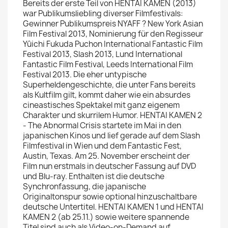
Bereits der erste Teil von HENTAI KAMEN (2013)
war Publikumsliebling diverser Filmfestivals:
Gewinner Publikumspreis NYAFF ? New York Asian
Film Festival 2013, Nominierung für den Regisseur
Yûichi Fukuda Puchon International Fantastic Film
Festival 2013, Slash 2013, Lund International
Fantastic Film Festival, Leeds International Film
Festival 2013. Die eher untypische
Superheldengeschichte, die unter Fans bereits
als Kultfilm gilt, kommt daher wie ein absurdes
cineastisches Spektakel mit ganz eigenem
Charakter und skurrilem Humor. HENTAI KAMEN 2
- The Abnormal Crisis startete im Mai in den
japanischen Kinos und lief gerade auf dem Slash
Filmfestival in Wien und dem Fantastic Fest,
Austin, Texas. Am 25. November erscheint der
Film nun erstmals in deutscher Fassung auf DVD
und Blu-ray. Enthalten ist die deutsche
Synchronfassung, die japanische
Originaltonspur sowie optional hinzuschaltbare
deutsche Untertitel. HENTAI KAMEN 1 und HENTAI
KAMEN 2 (ab 25.11.) sowie weitere spannende
Titel sind auch als Video-on-Demand auf