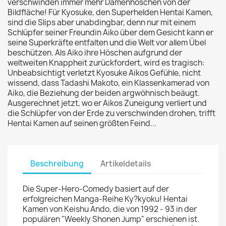
verschwinden immer mehr Damenhöschen von der
Bildfläche! Für Kyosuke, den Superhelden Hentai Kamen,
sind die Slips aber unabdingbar, denn nur mit einem
Schlüpfer seiner Freundin Aiko über dem Gesicht kann er
seine Superkräfte entfalten und die Welt vor allem Übel
beschützen. Als Aiko ihre Höschen aufgrund der
weltweiten Knappheit zurückfordert, wird es tragisch:
Unbeabsichtigt verletzt Kyosuke Aikos Gefühle, nicht
wissend, dass Tadashi Makoto, ein Klassenkamerad von
Aiko, die Beziehung der beiden argwöhnisch beäugt.
Ausgerechnet jetzt, wo er Aikos Zuneigung verliert und
die Schlüpfer von der Erde zu verschwinden drohen, trifft
Hentai Kamen auf seinen größten Feind...
Beschreibung
Artikeldetails
Die Super-Hero-Comedy basiert auf der
erfolgreichen Manga-Reihe Ky?kyoku! Hentai
Kamen von Keishu Ando, die von 1992 - 93 in der
populären "Weekly Shonen Jump" erschienen ist.