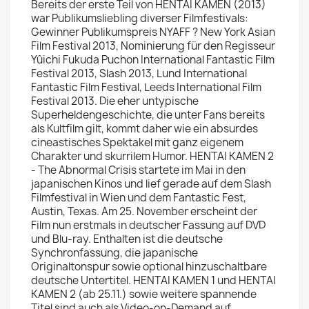
Bereits der erste Teil von HENTAI KAMEN (2013)
war Publikumsliebling diverser Filmfestivals:
Gewinner Publikumspreis NYAFF ? New York Asian
Film Festival 2013, Nominierung für den Regisseur
Yûichi Fukuda Puchon International Fantastic Film
Festival 2013, Slash 2013, Lund International
Fantastic Film Festival, Leeds International Film
Festival 2013. Die eher untypische
Superheldengeschichte, die unter Fans bereits
als Kultfilm gilt, kommt daher wie ein absurdes
cineastisches Spektakel mit ganz eigenem
Charakter und skurrilem Humor. HENTAI KAMEN 2
- The Abnormal Crisis startete im Mai in den
japanischen Kinos und lief gerade auf dem Slash
Filmfestival in Wien und dem Fantastic Fest,
Austin, Texas. Am 25. November erscheint der
Film nun erstmals in deutscher Fassung auf DVD
und Blu-ray. Enthalten ist die deutsche
Synchronfassung, die japanische
Originaltonspur sowie optional hinzuschaltbare
deutsche Untertitel. HENTAI KAMEN 1 und HENTAI
KAMEN 2 (ab 25.11.) sowie weitere spannende
Titel sind auch als Video-on-Demand auf