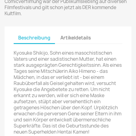
Comicverfilmung war der Publikumsliebling auf diversen
Filmfestivals und gilt schon jetzt als DER kommende
Kultfilm.
Beschreibung
Artikeldetails
Kyosuke Shikijo, Sohn eines masochistischen
Vaters und einer sadistischen Mutter, hat einen
stark ausgeprägten Gerechtigkeitssinn. Als eines
Tages seine Mitschülerin Aiko Himeno - das
Mädchen, in das er verliebt ist - bei einem
Raubüberfall als Geisel gehalten wird, versucht
Kyosuke die Angebetete zu retten. Um nicht
erkannt zu werden, will er sich eine Maske
aufsetzen, stülpt aber versehentlich ein
getragenes Höschen über den Kopf. Urplötzlich
erwachen die perversen Gene seiner Eltern in ihm
und sein Körper entwickelt übermenschliche
Superkräfte. Das ist die Geburtsstunde des
neuen Superhelden Hentai Kamen!