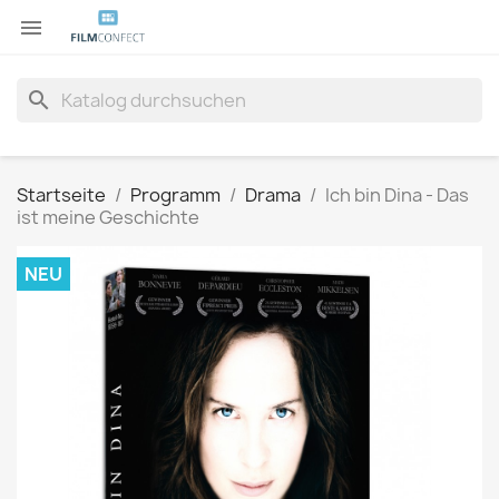

search
Startseite
Programm
Drama
Ich bin Dina - Das
ist meine Geschichte
NEU