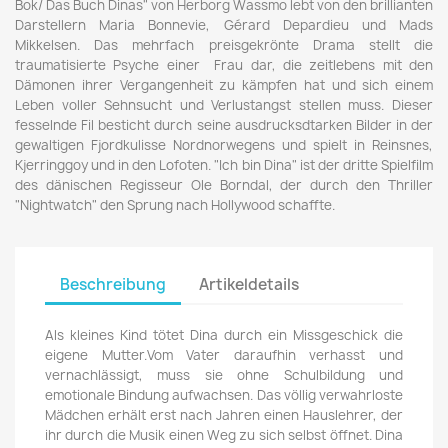
Bok/ Das Buch Dinas" von Herborg Wassmo lebt von den brillianten
Darstellern Maria Bonnevie, Gérard Depardieu und Mads
Mikkelsen. Das mehrfach preisgekrönte Drama stellt die
traumatisierte Psyche einer Frau dar, die zeitlebens mit den
Dämonen ihrer Vergangenheit zu kämpfen hat und sich einem
Leben voller Sehnsucht und Verlustangst stellen muss. Dieser
fesselnde Fil besticht durch seine ausdrucksdtarken Bilder in der
gewaltigen Fjordkulisse Nordnorwegens und spielt in Reinsnes,
Kjerringgoy und in den Lofoten. "Ich bin Dina" ist der dritte Spielfilm
des dänischen Regisseur Ole Borndal, der durch den Thriller
"Nightwatch" den Sprung nach Hollywood schaffte.
Beschreibung
Artikeldetails
Als kleines Kind tötet Dina durch ein Missgeschick die
eigene Mutter.Vom Vater daraufhin verhasst und
vernachlässigt, muss sie ohne Schulbildung und
emotionale Bindung aufwachsen. Das völlig verwahrloste
Mädchen erhält erst nach Jahren einen Hauslehrer, der
ihr durch die Musik einen Weg zu sich selbst öffnet. Dina