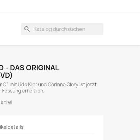
search
 - DAS ORIGINAL
DVD)
 O“ mit Udo Kier und Corinne Clery ist jetzt
-Fassung erhältlich.
Jahre!
ikeldetails