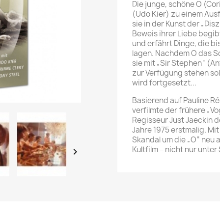
Die junge, schöne O (Cor
(Udo Kier) zu einem Ausf
sie in der Kunst der „Dis
Beweis ihrer Liebe begib
und erfährt Dinge, die bi
lagen. Nachdem O das Sc
sie mit „Sir Stephen“ (A
zur Verfügung stehen soll
wird fortgesetzt...
Basierend auf Pauline R
verfilmte der frühere „
Regisseur Just Jaeckin d
Jahre 1975 erstmalig. Mi
Skandal um die „O“ neu au
Kultfilm – nicht nur unte
