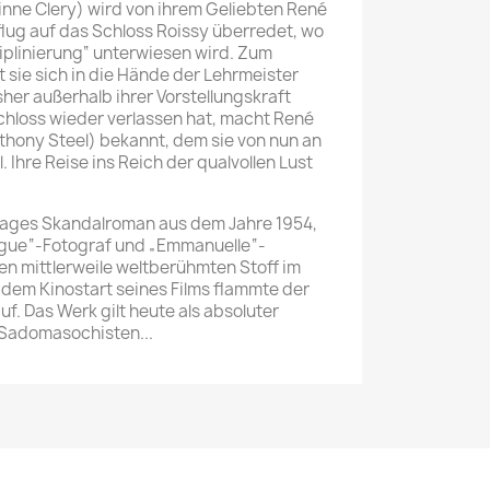
inne Clery) wird von ihrem Geliebten René
lug auf das Schloss Roissy überredet, wo
ziplinierung“ unterwiesen wird. Zum
t sie sich in die Hände der Lehrmeister
sher außerhalb ihrer Vorstellungskraft
hloss wieder verlassen hat, macht René
nthony Steel) bekannt, dem sie von nun an
. Ihre Reise ins Reich der qualvollen Lust
éages Skandalroman aus dem Jahre 1954,
Vogue“-Fotograf und „Emmanuelle“-
en mittlerweile weltberühmten Stoff im
t dem Kinostart seines Films flammte der
f. Das Werk gilt heute als absoluter
r Sadomasochisten...