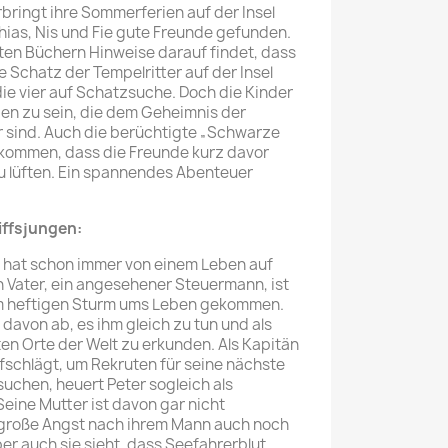
rbringt ihre Sommerferien auf der Insel
hias, Nis und Fie gute Freunde gefunden.
alten Büchern Hinweise darauf findet, dass
Schatz der Tempelritter auf der Insel
ie vier auf Schatzsuche. Doch die Kinder
gen zu sein, die dem Geheimnis der
r sind. Auch die berüchtigte „Schwarze
kommen, dass die Freunde kurz davor
u lüften. Ein spannendes Abenteuer
iffsjungen:
o hat schon immer von einem Leben auf
 Vater, ein angesehener Steuermann, ist
nem heftigen Sturm ums Leben gekommen.
 davon ab, es ihm gleich zu tun und als
en Orte der Welt zu erkunden. Als Kapitän
fschlägt, um Rekruten für seine nächste
uchen, heuert Peter sogleich als
eine Mutter ist davon gar nicht
h große Angst nach ihrem Mann auch noch
ber auch sie sieht, dass Seefahrerblut