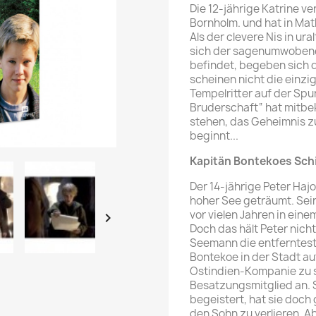
Die 12-jährige Katrine ve
Bornholm. und hat in Mat
Als der clevere Nis in ur
sich der sagenumwobene 
befindet, begeben sich d
scheinen nicht die einzi
Tempelritter auf der Spu
Bruderschaft“ hat mitbe
stehen, das Geheimnis z
beginnt...
Kapitän Bontekoes Sch
Der 14-jährige Peter Haj
hoher See geträumt. Sein
vor vielen Jahren in ei

Doch das hält Peter nicht
Seemann die entferntest
Bontekoe in der Stadt au
Ostindien-Kompanie zu s
Besatzungsmitglied an. S
begeistert, hat sie doc
den Sohn zu verlieren. A