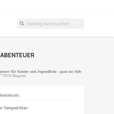
search
 ABENTEUER
ü
teuer f
r Kinder und Jugendliche - ganz im Stile
“
DVD Magazin
ikeldetails
r Tempelritter: