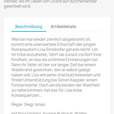
Heimat, wo ihr Leben von Grund auf durcheinander
gewirbelt wird.
Beschreibung
Artikeldetails
Weil sie mal wieder ziemlich abgebrannt ist,
kommt eine unerwartete Erbschaft der jungen
Romanautorin Lisa Simshofer gerade recht. Um
ihr Erbe anzutreten, fährt sie zurück ins Dorf ihrer
Kindheit, an das sie schlimme Erinnerungen hat.
Denn ihr Vater ist hier vor langer Zeit bei einem
Waldbrand gestorben, den er selbst gelegt
haben soll. Lisa will seine Unschuld beweisen und
findet Unterstützung bei Simon Keppler, einem
Forstanwärter. Doch als die beiden der Wahrheit
zu nahe kommen, hat das für Lisa böse
Konsequenzen...
Regie: Siegi Jonas
mit Nina Gnädig, Yvonne Burbach, Walter