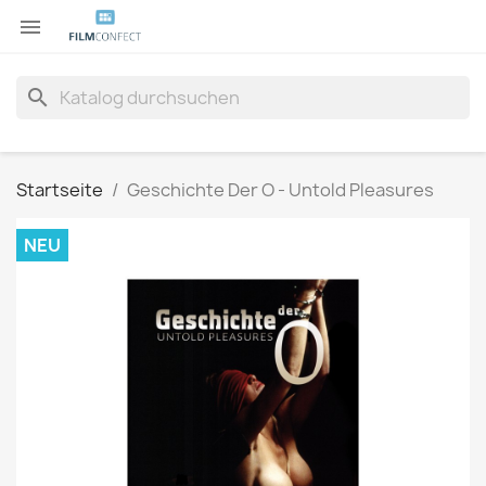

search
Startseite
Geschichte Der O - Untold Pleasures
NEU